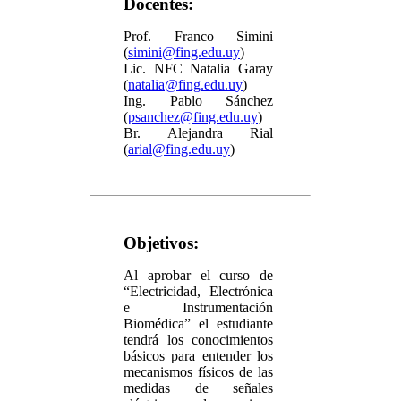
Docentes:
Prof. Franco Simini
(
simini@fing.edu.uy
)
Lic. NFC Natalia Garay
(
natalia@fing.edu.uy
)
Ing. Pablo Sánchez
(
psanchez@fing.edu.uy
)
Br. Alejandra Rial
(
arial@fing.edu.uy
)
Objetivos:
Al aprobar el curso de
“Electricidad, Electrónica
e Instrumentación
Biomédica” el estudiante
tendrá los conocimientos
básicos para entender los
mecanismos físicos de las
medidas de señales